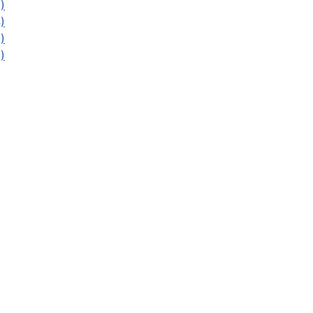
)
)
)
)