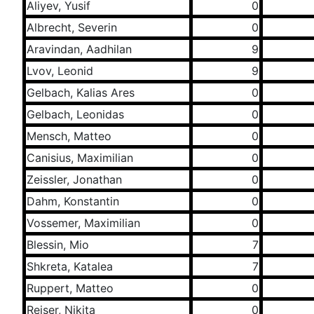
Aliyev, Yusif
0
Albrecht, Severin
0
Aravindan, Aadhilan
9
Lvov, Leonid
9
Gelbach, Kalias Ares
0
Gelbach, Leonidas
0
Mensch, Matteo
0
Canisius, Maximilian
0
Zeissler, Jonathan
0
Dahm, Konstantin
0
Vossemer, Maximilian
0
Blessin, Mio
7
Shkreta, Katalea
7
Ruppert, Matteo
0
Reiser, Nikita
0