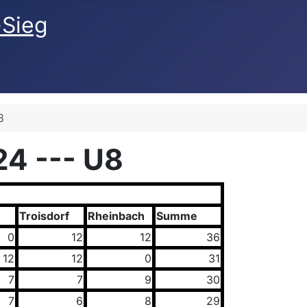
-Sieg
8
24 --- U8
Troisdorf
Rheinbach
Summe
0
12
12
36
12
12
0
31
7
7
9
30
7
6
8
29