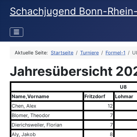
Schachjugend Bonn-Rhein
Aktuelle Seite:
Startseite
Turniere
Formel-1
U
Jahresübersicht 20
U8
Name,Vorname
Fritzdorf
Lohmar
Chen, Alex
12
Blomer, Theodor
7
Dierichsweiler, Florian
7
Aly, Jakob
8