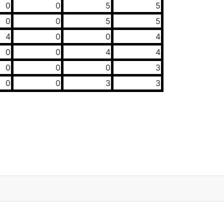
0
0
5
5
0
0
5
5
4
0
0
4
0
0
4
4
0
0
0
3
0
0
3
3