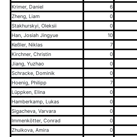
Krimer, Daniel
6
Zheng, Liam
0
Stakhurskyi, Oleksii
0
Han, Josiah Jingyue
10
Keßler, Niklas
7
Kirchner, Christin
0
Jiang, Yuzhao
0
Schracke, Dominik
0
Hoenig, Philipp
7
Lüppken, Elina
0
Hamberkamp, Lukas
0
Sigacheva, Varvara
0
Immenkötter, Conrad
0
Zhuikova, Amira
0