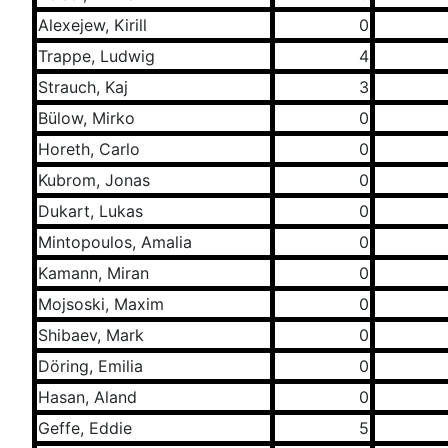
Alexejew, Kirill
0
Trappe, Ludwig
4
Strauch, Kaj
3
Bülow, Mirko
0
Horeth, Carlo
0
Kubrom, Jonas
0
Dukart, Lukas
0
Mintopoulos, Amalia
0
Kamann, Miran
0
Mojsoski, Maxim
0
Shibaev, Mark
0
Döring, Emilia
0
Hasan, Aland
0
Geffe, Eddie
5