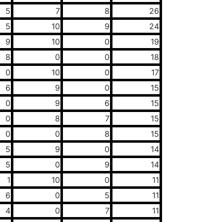
5
7
8
26
5
10
9
24
9
10
0
19
8
0
0
18
0
10
0
17
6
9
0
15
0
9
6
15
0
8
7
15
0
0
8
15
5
9
0
14
5
0
9
14
1
10
0
11
6
0
5
11
4
0
7
11