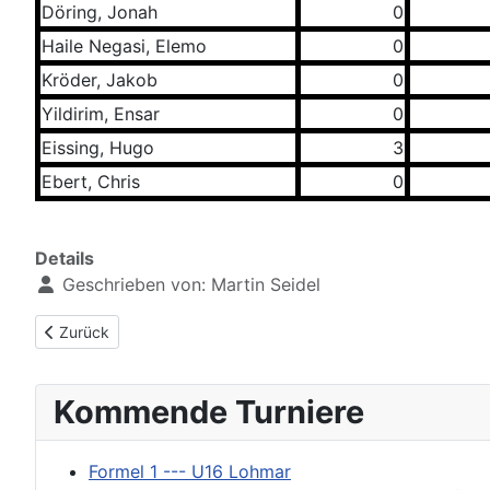
Döring, Jonah
0
Haile Negasi, Elemo
0
Kröder, Jakob
0
Yildirim, Ensar
0
Eissing, Hugo
3
Ebert, Chris
0
Details
Geschrieben von:
Martin Seidel
Vorheriger Beitrag: Jahresübersicht 2024 --- U10
Zurück
Kommende Turniere
Formel 1 --- U16 Lohmar