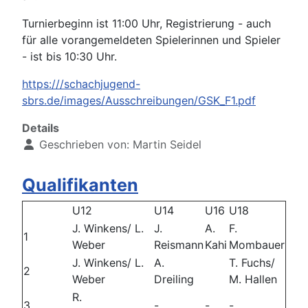
Turnierbeginn ist 11:00 Uhr, Registrierung - auch
für alle vorangemeldeten Spielerinnen und Spieler
- ist bis 10:30 Uhr.
https:///schachjugend-
sbrs.de/images/Ausschreibungen/GSK_F1.pdf
Details
Geschrieben von:
Martin Seidel
Qualifikanten
U12
U14
U16
U18
J. Winkens/ L.
J.
A.
F.
1
Weber
Reismann
Kahi
Mombauer
J. Winkens/ L.
A.
T. Fuchs/
2
Weber
Dreiling
M. Hallen
R.
3
-
-
-