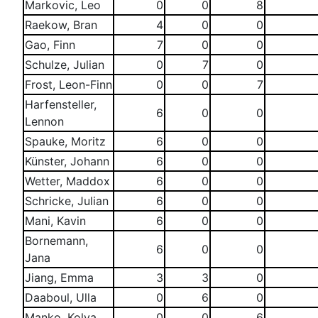
Markovic, Leo
0
0
8
Raekow, Bran
4
0
0
Gao, Finn
7
0
0
Schulze, Julian
0
7
0
Frost, Leon-Finn
0
0
7
Harfensteller,
6
0
0
Lennon
Spauke, Moritz
6
0
0
Künster, Johann
6
0
0
Wetter, Maddox
6
0
0
Schricke, Julian
6
0
0
Mani, Kavin
6
0
0
Bornemann,
6
0
0
Jana
Jiang, Emma
3
3
0
Daaboul, Ulla
0
6
0
Manko, Kolya
0
0
6