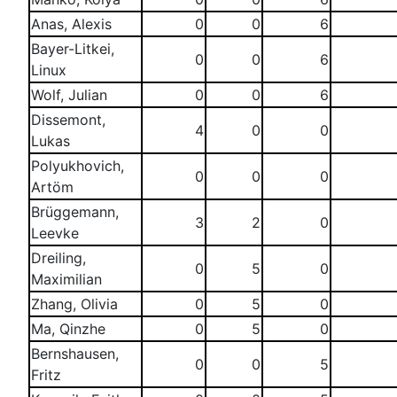
Anas, Alexis
0
0
6
Bayer-Litkei,
0
0
6
Linux
Wolf, Julian
0
0
6
Dissemont,
4
0
0
Lukas
Polyukhovich,
0
0
0
Artöm
Brüggemann,
3
2
0
Leevke
Dreiling,
0
5
0
Maximilian
Zhang, Olivia
0
5
0
Ma, Qinzhe
0
5
0
Bernshausen,
0
0
5
Fritz