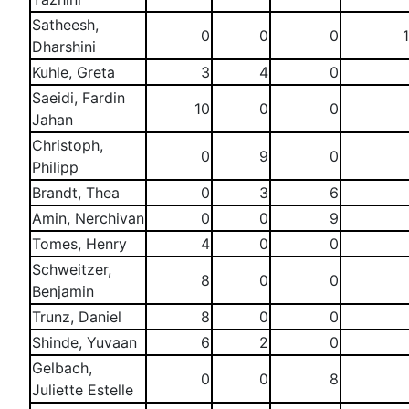
Satheesh,
0
0
0
Dharshini
Kuhle, Greta
3
4
0
Saeidi, Fardin
10
0
0
Jahan
Christoph,
0
9
0
Philipp
Brandt, Thea
0
3
6
Amin, Nerchivan
0
0
9
Tomes, Henry
4
0
0
Schweitzer,
8
0
0
Benjamin
Trunz, Daniel
8
0
0
Shinde, Yuvaan
6
2
0
Gelbach,
0
0
8
Juliette Estelle