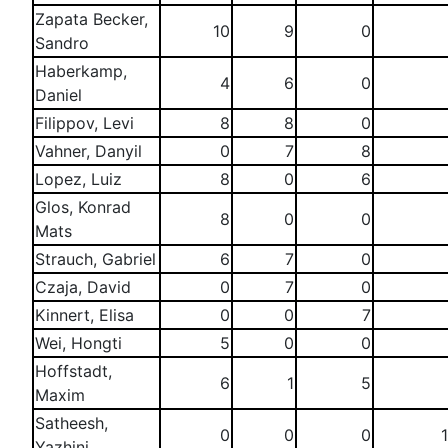
Zapata Becker,
10
9
0
Sandro
Haberkamp,
4
6
0
Daniel
Filippov, Levi
8
8
0
Vahner, Danyil
0
7
8
Lopez, Luiz
8
0
6
Glos, Konrad
8
0
0
Mats
Strauch, Gabriel
6
7
0
Czaja, David
0
7
0
Kinnert, Elisa
0
0
7
Wei, Hongti
5
0
0
Hoffstadt,
6
1
5
Maxim
Satheesh,
0
0
0
Yazhini