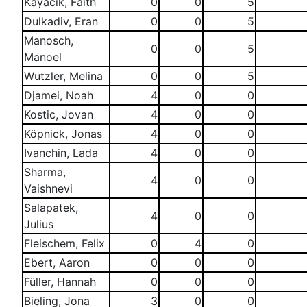
Kayacik, Faith
0
0
5
Dulkadiv, Eran
0
0
5
Manosch,
0
0
5
Manoel
Wutzler, Melina
0
0
5
Djamei, Noah
4
0
0
Kostic, Jovan
4
0
0
Köpnick, Jonas
4
0
0
Ivanchin, Lada
4
0
0
Sharma,
4
0
0
Vaishnevi
Salapatek,
4
0
0
Julius
Fleischem, Felix
0
4
0
Ebert, Aaron
0
0
0
Füller, Hannah
0
0
0
Bieling, Jona
3
0
0