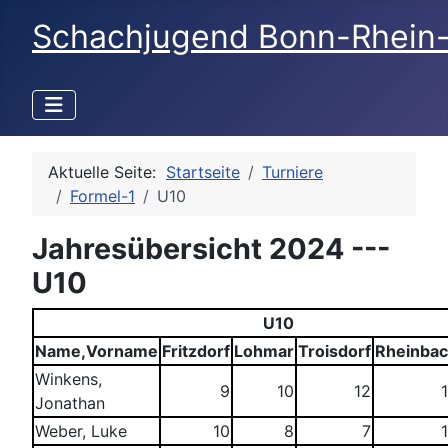
Schachjugend Bonn-Rhein
Aktuelle Seite:
Startseite
Turniere
Formel-1
U10
Jahresübersicht 2024 ---
U10
U10
Name,Vorname
Fritzdorf
Lohmar
Troisdorf
Rheinba
Winkens,
9
10
12
Jonathan
Weber, Luke
10
8
7