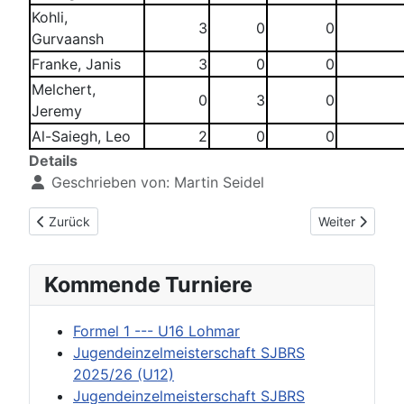
Kohli,
3
0
0
Gurvaansh
Franke, Janis
3
0
0
Melchert,
0
3
0
Jeremy
Al-Saiegh, Leo
2
0
0
Details
Geschrieben von:
Martin Seidel
Vorheriger Beitrag: Jahresübersicht 2024 --- U13
Nächster Beitr
Zurück
Weiter
Kommende Turniere
Formel 1 --- U16 Lohmar
Jugendeinzelmeisterschaft SJBRS
2025/26 (U12)
Jugendeinzelmeisterschaft SJBRS