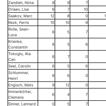
Zandieh, Nima
8
9
7
Driaev, Lisa
6
7
10
Saakov, Marc
12
8
0
Rezk, Ferris
10
10
9
Rolle, Sean-
8
5
7
Luca
Krienke,
8
5
6
Constantin
Tokoglu, Ata
8
7
0
Can
Seel, Carolin
6
5
6
Schlummer,
8
6
0
Henri
Engisch, Mats
9
12
0
Immenkötter,
6
4
7
Clemens
Sinner, Lennard
0
5
7