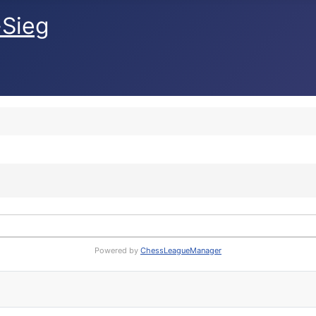
-Sieg
Powered by
ChessLeagueManager