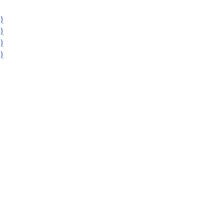
)
)
)
)