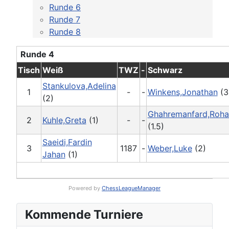
Runde 6
Runde 7
Runde 8
Runde 4
Tisch
Weiß
TWZ
-
Schwarz
Stankulova,Adelina
1
-
-
Winkens,Jonathan
(3
(2)
Ghahremanfard,Roh
2
Kuhle,Greta
(1)
-
-
(1.5)
Saeidi,Fardin
3
1187
-
Weber,Luke
(2)
Jahan
(1)
Powered by
ChessLeagueManager
Kommende Turniere