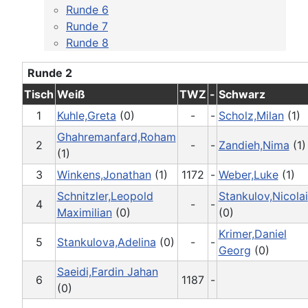
Runde 6
Runde 7
Runde 8
Runde 2
Tisch
Weiß
TWZ
-
Schwarz
1
Kuhle,Greta
(0)
-
-
Scholz,Milan
(1)
Ghahremanfard,Roham
2
-
-
Zandieh,Nima
(1)
(1)
3
Winkens,Jonathan
(1)
1172
-
Weber,Luke
(1)
Schnitzler,Leopold
Stankulov,Nicolai
4
-
-
Maximilian
(0)
(0)
Krimer,Daniel
5
Stankulova,Adelina
(0)
-
-
Georg
(0)
Saeidi,Fardin Jahan
6
1187
-
(0)