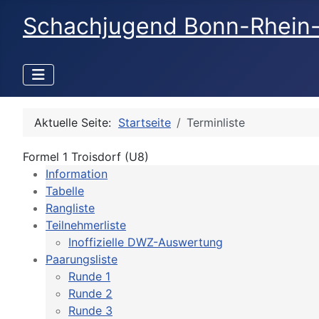
Schachjugend Bonn-Rhein
Aktuelle Seite:
Startseite
Terminliste
Formel 1 Troisdorf (U8)
Information
Tabelle
Rangliste
Teilnehmerliste
Inoffizielle DWZ-Auswertung
Paarungsliste
Runde 1
Runde 2
Runde 3